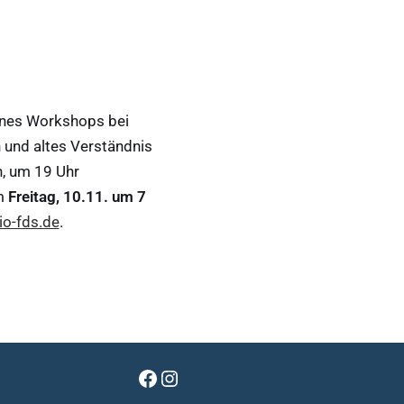
eines Workshops bei
 und altes Verständnis
n, um 19 Uhr
m
Freitag, 10.11. um 7
o-fds.de
.