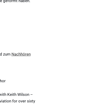
te geformt haben.
d zum
Nachhören
thor
with Keith Wilson –
viation for over sixty