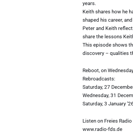
years.
Keith shares how he ha
shaped his career, and
Peter and Keith reflec
share the lessons Keit
This episode shows that
discovery – qualities 
Reboot, on Wednesday
Rebroadcasts:
Saturday, 27 December
Wednesday, 31 Decemb
Saturday, 3 January ’2
Listen on Freies Radi
www.radio-fds.de