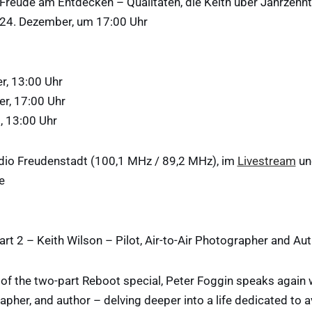
 Freude am Entdecken – Qualitäten, die Keith über Jahrzehn
 24. Dezember, um 17:00 Uhr
r, 13:00 Uhr
r, 17:00 Uhr
, 13:00 Uhr
adio Freudenstadt (100,1 MHz / 89,2 MHz), im
Livestream
un
e
rt 2 – Keith Wilson – Pilot, Air-to-Air Photographer and Au
of the two-part Reboot special, Peter Foggin speaks again 
grapher, and author – delving deeper into a life dedicated to a