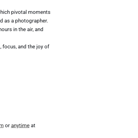
 which pivotal moments
nd as a photographer.
urs in the air, and
 focus, and the joy of
am
or
anytime
at