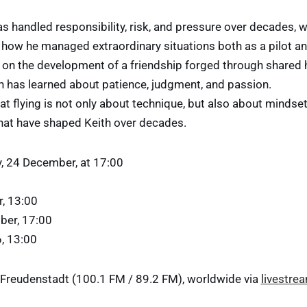
s handled responsibility, risk, and pressure over decades,
 how he managed extraordinary situations both as a pilot a
t on the development of a friendship forged through shared ho
h has learned about patience, judgment, and passion.
 flying is not only about technique, but also about mindset,
that have shaped Keith over decades.
, 24 December, at 17:00
, 13:00
er, 17:00
6, 13:00
o Freudenstadt (100.1 FM / 89.2 FM), worldwide via
livestre