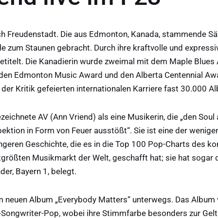
h Freudenstadt. Die aus Edmonton, Kanada, stammende Sän
e zum Staunen gebracht. Durch ihre kraftvolle und expressi
titelt. Die Kanadierin wurde zweimal mit dem Maple Blues 
t den Edmonton Music Award und den Alberta Centennial Awar
 der Kritik gefeierten internationalen Karriere fast 30.000 Al
chnete AV (Ann Vriend) als eine Musikerin, die „den Soul a
pektion in Form von Feuer ausstößt“. Sie ist eine der wenig
üngeren Geschichte, die es in die Top 100 Pop-Charts des k
größten Musikmarkt der Welt, geschafft hat; sie hat sogar d
er, Bayern 1, belegt.
hrem neuen Album „Everybody Matters“ unterwegs. Das Album 
-Songwriter-Pop, wobei ihre Stimmfarbe besonders zur Ge